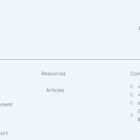
Resources
Con
Articles
i
pment
G
s
&
ort