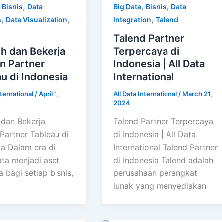
,
,
,
,
Bisnis
Data
Big Data
Bisnis
Data
,
,
,
s
Data Visualization
Integration
Talend
Talend Partner
h dan Bekerja
Terpercaya di
n Partner
Indonesia | All Data
u di Indonesia
International
nternational
/
April 1,
All Data International
/
March 21,
2024
 dan Bekerja
Talend Partner Terpercaya
Partner Tableau di
di Indonesia | All Data
ia Dalam era di
International Talend Partner
ta menjadi aset
di Indonesia Talend adalah
 bagi setiap bisnis,
perusahaan perangkat
lunak yang menyediakan