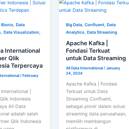
,
,
,
,
Bisnis
Data
Big Data
Confluent
Data
,
,
,
s
Data Visualization
Analytics
Data Streaming
Apache Kafka |
ta International
Fondasi Terkuat
ner Qlik
untuk Data Streaming
esia Terpercaya
All Data International
/
January
24, 2024
nternational
/
February
Apache Kafka | Fondasi
 International |
Terkuat untuk Data
Qlik Indonesia
Streaming Confluent,
aya All Data
sebagai pionir dalam solusi
ional adalah salah
streaming data perusahaan,
tner Qlik Indonesia
memilih membangun
n yang
platformnya di