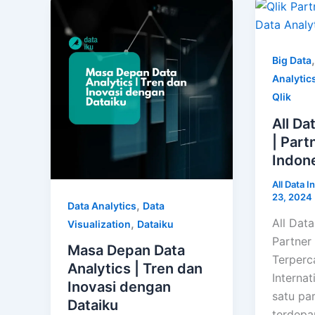
Big Data
Analytic
Qlik
All Da
| Part
Indon
All Data I
23, 2024
,
Data Analytics
Data
All Data
,
Visualization
Dataiku
Partner 
Masa Depan Data
Terperc
Analytics | Tren dan
Internat
Inovasi dengan
satu par
Dataiku
terdepa