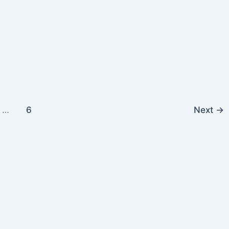
…
6
Next
→