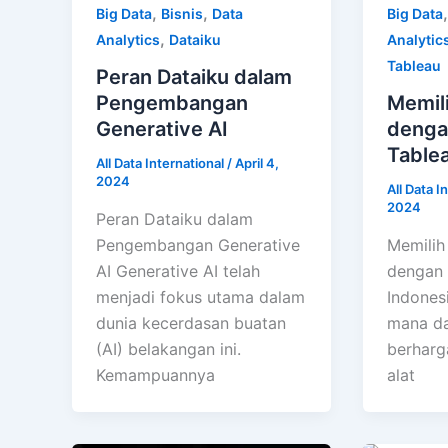
,
,
Big Data
Bisnis
Data
Big Data
,
Analytics
Dataiku
Analytic
Tableau
Peran Dataiku dalam
Pengembangan
Memili
Generative AI
denga
Tablea
All Data International
/
April 4,
2024
All Data I
2024
Peran Dataiku dalam
Pengembangan Generative
Memilih
AI Generative AI telah
dengan 
menjadi fokus utama dalam
Indones
dunia kecerdasan buatan
mana da
(AI) belakangan ini.
berharga
Kemampuannya
alat