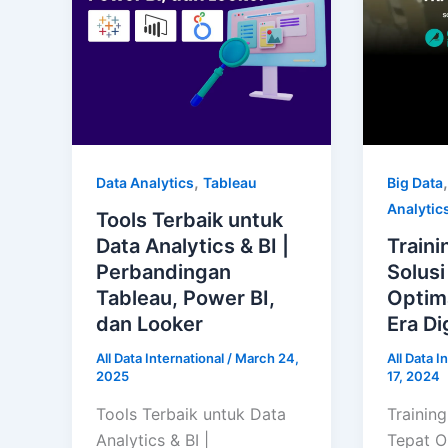
,
Data Analytics
Tableau
Big Data
Analytic
Tools Terbaik untuk
Data Analytics & BI |
Traini
Perbandingan
Solusi
Tableau, Power BI,
Optima
dan Looker
Era Di
All Data International
/
March 24,
All Data I
2025
17, 2024
Tools Terbaik untuk Data
Training
Analytics & BI |
Tepat O