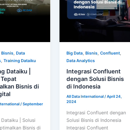
,
,
,
,
,
Bisnis
Data
Big Data
Bisnis
Confluent
,
s
Training Dataiku
Data Analytics
ng Dataiku |
Integrasi Confluent
 Tepat
dengan Solusi Bisnis
lkan Bisnis di
di Indonesia
gital
All Data International
/
April 24,
2024
nternational
/
September
Integrasi Confluent dengan
 Dataiku | Solusi
Solusi Bisnis di Indonesia
ptimalkan Bisnis di
Integrasi Confluent