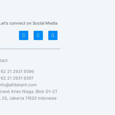
Let's connect on Social Media
L
I
F
i
n
a
n
s
c
k
t
e
e
a
b
d
g
o
i
r
o
tact
n
a
k
m
+62 21 2931 9396
+62 21 2931 9397
nfo@alldataint.com
rand Aries Niaga, Blok G1–2T
 2S, Jakarta 11620 Indonesia