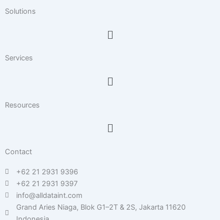
d
g
o
Solutions
i
r
o
n
a
k
Menu
m
Services
Menu
Resources
Menu
Contact
+62 21 2931 9396
+62 21 2931 9397
info@alldataint.com
Grand Aries Niaga, Blok G1–2T & 2S, Jakarta 11620
Indonesia