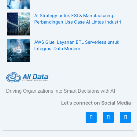
AI Strategy untuk FSI & Manufacturing:
Perbandingan Use Case AI Lintas Industri
AWS Glue: Layanan ETL Serverless untuk
Integrasi Data Modern
Driving Organizations into Smart Decisions with AI
Let's connect on Social Media
L
I
F
i
n
a
n
s
c
k
t
e
e
a
b