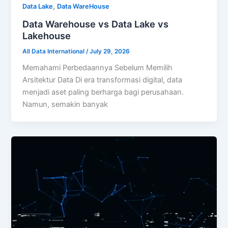
,
Data Lake
Data WareHouse
Data Warehouse vs Data Lake vs
Lakehouse
All Data International
/
July 29, 2026
Memahami Perbedaannya Sebelum Memilih
Arsitektur Data Di era transformasi digital, data
menjadi aset paling berharga bagi perusahaan.
Namun, semakin banyak