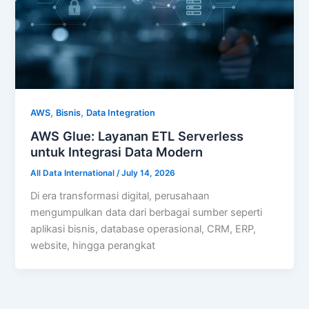
,
,
AWS
Bisnis
Data Integration
AWS Glue: Layanan ETL Serverless
untuk Integrasi Data Modern
All Data International
/
July 14, 2026
Di era transformasi digital, perusahaan
mengumpulkan data dari berbagai sumber seperti
aplikasi bisnis, database operasional, CRM, ERP,
website, hingga perangkat