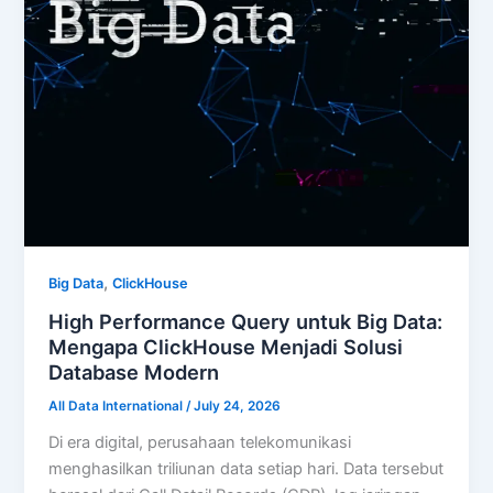
,
Big Data
ClickHouse
High Performance Query untuk Big Data:
Mengapa ClickHouse Menjadi Solusi
Database Modern
All Data International
/
July 24, 2026
Di era digital, perusahaan telekomunikasi
menghasilkan triliunan data setiap hari. Data tersebut