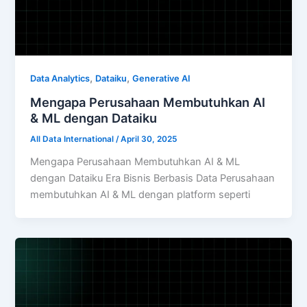
,
,
Data Analytics
Dataiku
Generative AI
Mengapa Perusahaan Membutuhkan AI
& ML dengan Dataiku
All Data International
/
April 30, 2025
Mengapa Perusahaan Membutuhkan AI & ML
dengan Dataiku Era Bisnis Berbasis Data Perusahaan
membutuhkan AI & ML dengan platform seperti