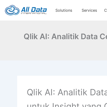
Skip
to
Solutions
Services
C
content
Qlik AI: Analitik Data
Qlik AI: Analitik Da
untuk Insight yang 