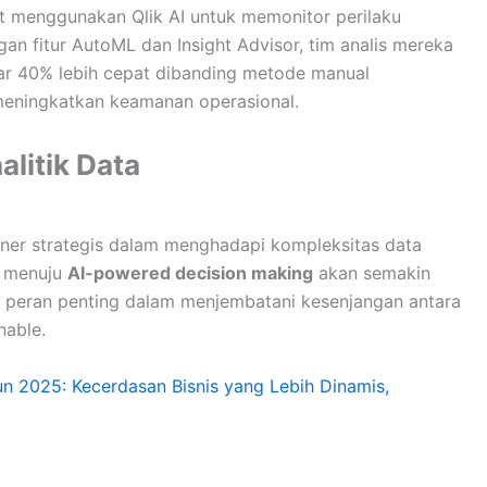
at menggunakan Qlik AI untuk memonitor perilaku
an fitur AutoML dan Insight Advisor, tim analis mereka
jar 40% lebih cepat dibanding metode manual
ningkatkan keamanan operasional.
litik Data
rtner strategis dalam menghadapi kompleksitas data
n menuju
AI-powered decision making
akan semakin
n peran penting dalam menjembatani kesenjangan antara
nable.
hun 2025: Kecerdasan Bisnis yang Lebih Dinamis,