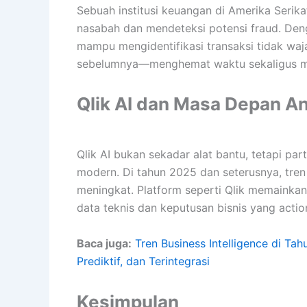
Sebuah institusi keuangan di Amerika Serik
nasabah dan mendeteksi potensi fraud. Deng
mampu mengidentifikasi transaksi tidak wa
sebelumnya—menghemat waktu sekaligus me
Qlik AI dan Masa Depan Ana
Qlik AI bukan sekadar alat bantu, tetapi pa
modern. Di tahun 2025 dan seterusnya, tre
meningkat. Platform seperti Qlik memainka
data teknis dan keputusan bisnis yang actio
Baca juga:
Tren Business Intelligence di Ta
Prediktif, dan Terintegrasi
Kesimpulan