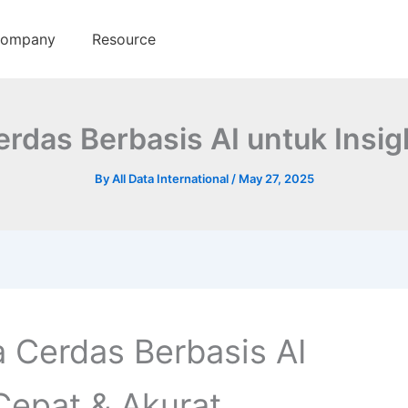
ompany
Resource
 Cerdas Berbasis AI untuk Insi
By
All Data International
/
May 27, 2025
ta Cerdas Berbasis AI
Cepat & Akurat