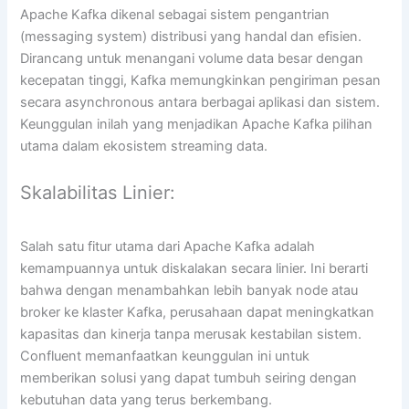
Apache Kafka dikenal sebagai sistem pengantrian
(messaging system) distribusi yang handal dan efisien.
Dirancang untuk menangani volume data besar dengan
kecepatan tinggi, Kafka memungkinkan pengiriman pesan
secara asynchronous antara berbagai aplikasi dan sistem.
Keunggulan inilah yang menjadikan Apache Kafka pilihan
utama dalam ekosistem streaming data.
Skalabilitas Linier:
Salah satu fitur utama dari Apache Kafka adalah
kemampuannya untuk diskalakan secara linier. Ini berarti
bahwa dengan menambahkan lebih banyak node atau
broker ke klaster Kafka, perusahaan dapat meningkatkan
kapasitas dan kinerja tanpa merusak kestabilan sistem.
Confluent memanfaatkan keunggulan ini untuk
memberikan solusi yang dapat tumbuh seiring dengan
kebutuhan data yang terus berkembang.