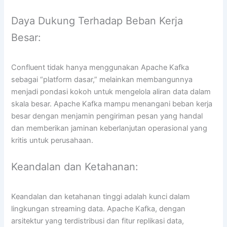
Daya Dukung Terhadap Beban Kerja
Besar:
Confluent tidak hanya menggunakan Apache Kafka
sebagai “platform dasar,” melainkan membangunnya
menjadi pondasi kokoh untuk mengelola aliran data dalam
skala besar. Apache Kafka mampu menangani beban kerja
besar dengan menjamin pengiriman pesan yang handal
dan memberikan jaminan keberlanjutan operasional yang
kritis untuk perusahaan.
Keandalan dan Ketahanan:
Keandalan dan ketahanan tinggi adalah kunci dalam
lingkungan streaming data. Apache Kafka, dengan
arsitektur yang terdistribusi dan fitur replikasi data,