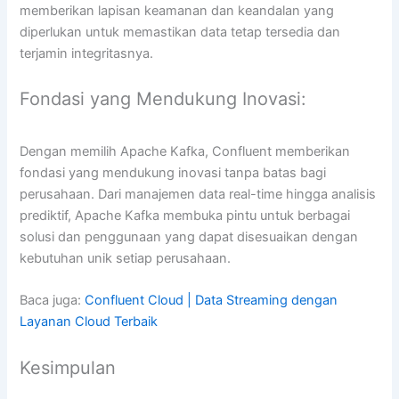
memberikan lapisan keamanan dan keandalan yang
diperlukan untuk memastikan data tetap tersedia dan
terjamin integritasnya.
Fondasi yang Mendukung Inovasi:
Dengan memilih Apache Kafka, Confluent memberikan
fondasi yang mendukung inovasi tanpa batas bagi
perusahaan. Dari manajemen data real-time hingga analisis
prediktif, Apache Kafka membuka pintu untuk berbagai
solusi dan penggunaan yang dapat disesuaikan dengan
kebutuhan unik setiap perusahaan.
Baca juga:
Confluent Cloud | Data Streaming dengan
Layanan Cloud Terbaik
Kesimpulan