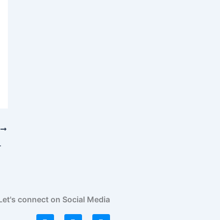
T
ta Streaming
Let's connect on Social Media
L
I
F