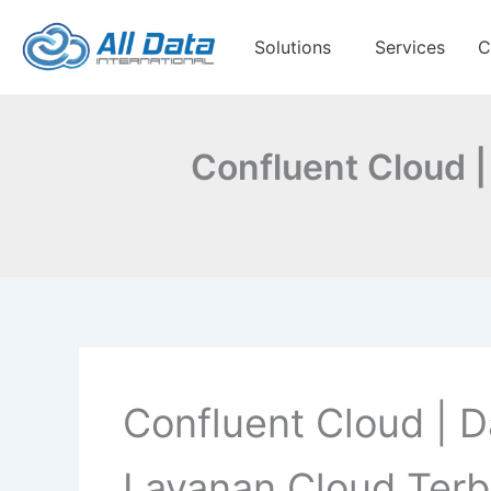
Skip
to
Solutions
Services
C
content
Confluent Cloud 
Confluent Cloud | 
Layanan Cloud Terb