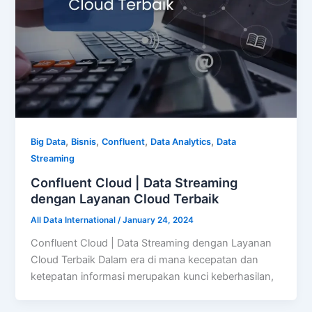
,
,
,
,
Big Data
Bisnis
Confluent
Data Analytics
Data
Streaming
Confluent Cloud | Data Streaming
dengan Layanan Cloud Terbaik
All Data International
/
January 24, 2024
Confluent Cloud | Data Streaming dengan Layanan
Cloud Terbaik Dalam era di mana kecepatan dan
ketepatan informasi merupakan kunci keberhasilan,