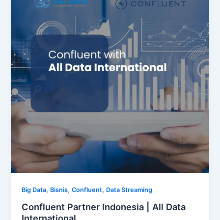
,
,
,
Big Data
Bisnis
Confluent
Data Streaming
Confluent Partner Indonesia | All Data
International