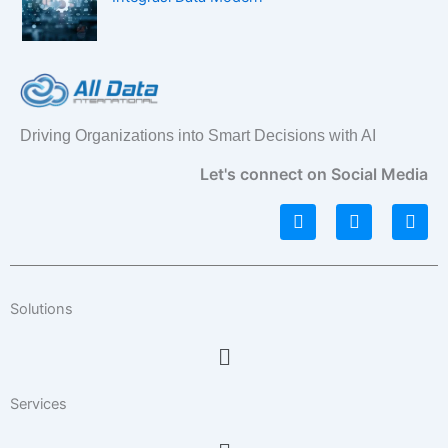
Driving Organizations into Smart Decisions with AI
Let's connect on Social Media
L
I
F
i
n
a
n
s
c
k
t
e
e
a
b
d
g
o
Solutions
i
r
o
n
a
k
Menu
m
Services
Menu