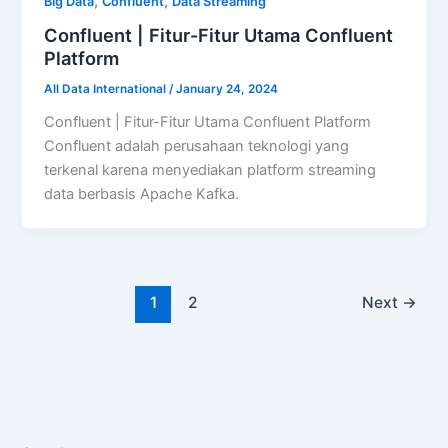
,
,
Big Data
Confluent
Data Streaming
Confluent | Fitur-Fitur Utama Confluent
Platform
All Data International
/
January 24, 2024
Confluent | Fitur-Fitur Utama Confluent Platform
Confluent adalah perusahaan teknologi yang
terkenal karena menyediakan platform streaming
data berbasis Apache Kafka.
1
2
Next
→