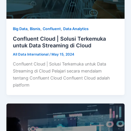
,
,
,
Big Data
Bisnis
Confluent
Data Analytics
Confluent Cloud | Solusi Terkemuka
untuk Data Streaming di Cloud
All Data International
/
May 15, 2024
Confluent Cloud | Solusi Terkemuka untuk Data
Streaming di Cloud Pelajari secara mendalam
tentang Confluent Cloud Confluent Cloud adalah
platform