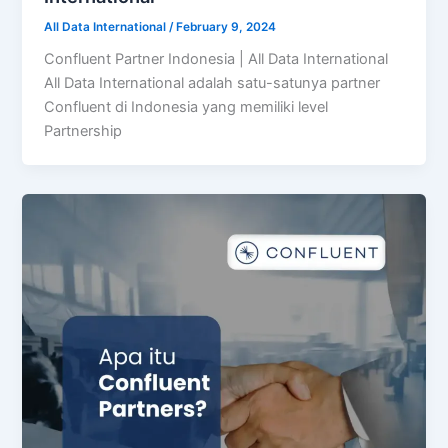
All Data International
/
February 9, 2024
Confluent Partner Indonesia | All Data International
All Data International adalah satu-satunya partner
Confluent di Indonesia yang memiliki level
Partnership