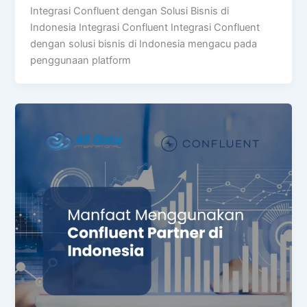
Integrasi Confluent dengan Solusi Bisnis di
Indonesia Integrasi Confluent Integrasi Confluent
dengan solusi bisnis di Indonesia mengacu pada
penggunaan platform