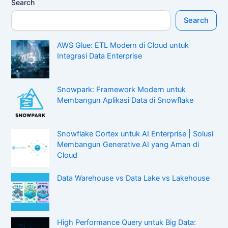
Search
Search
AWS Glue: ETL Modern di Cloud untuk
Integrasi Data Enterprise
Snowpark: Framework Modern untuk
Membangun Aplikasi Data di Snowflake
Snowflake Cortex untuk AI Enterprise | Solusi
Membangun Generative AI yang Aman di
Cloud
Data Warehouse vs Data Lake vs Lakehouse
High Performance Query untuk Big Data: