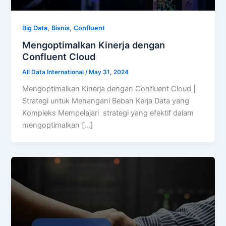
,
,
Big Data
Bisnis
Confluent
Mengoptimalkan Kinerja dengan
Confluent Cloud
All Data International
/
May 31, 2024
Mengoptimalkan Kinerja dengan Confluent Cloud |
Strategi untuk Menangani Beban Kerja Data yang
Kompleks Mempelajari strategi yang efektif dalam
mengoptimalkan […]