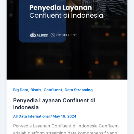
,
,
,
Big Data
Bisnis
Confluent
Data Streaming
Penyedia Layanan Confluent di
Indonesia
All Data International
/
May 16, 2024
Penyedia Layanan Confluent di Indonesia Confluent
adalah platform streaming data komprehensif yang