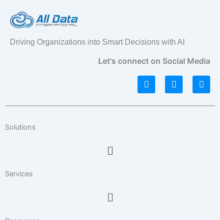
Driving Organizations into Smart Decisions with AI
Let's connect on Social Media
L
I
F
i
n
a
n
s
c
k
t
e
e
a
b
d
g
o
Solutions
i
r
o
n
a
k
Menu
m
Services
Menu