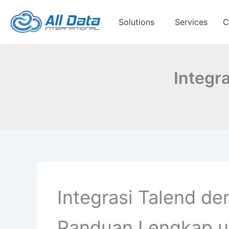
Skip
to
Solutions
Services
C
content
Integr
Integrasi Talend de
Panduan Lengkap u