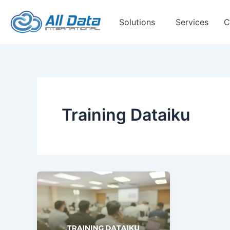
Skip
to
Solutions
Services
C
content
Training Dataiku