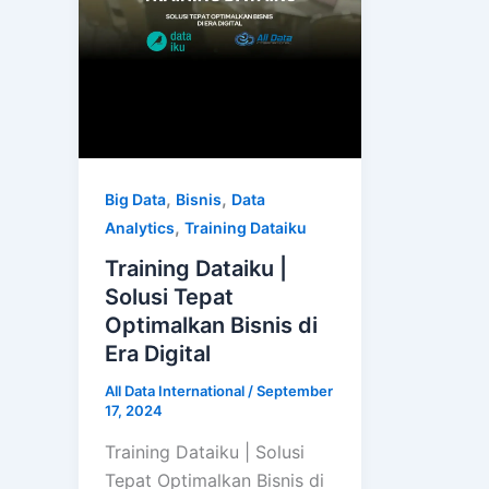
,
,
Big Data
Bisnis
Data
,
Analytics
Training Dataiku
Training Dataiku |
Solusi Tepat
Optimalkan Bisnis di
Era Digital
All Data International
/
September
17, 2024
Training Dataiku | Solusi
Tepat Optimalkan Bisnis di