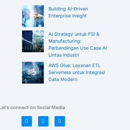
Building AI-Driven
Enterprise Insight
AI Strategy untuk FSI &
Manufacturing:
Perbandingan Use Case AI
Lintas Industri
AWS Glue: Layanan ETL
Serverless untuk Integrasi
Data Modern
Let's connect on Social Media
L
I
F
i
n
a
n
s
c