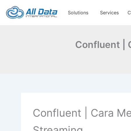
Skip
to
Solutions
Services
C
content
Confluent |
Confluent | Cara M
Streaming