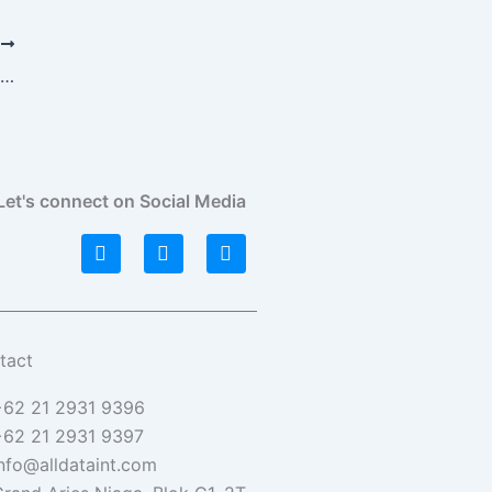
T
Confluent | Fitur-Fitur Utama Confluent Platform
Let's connect on Social Media
L
I
F
i
n
a
n
s
c
k
t
e
e
a
b
d
g
o
i
r
o
tact
n
a
k
m
+62 21 2931 9396
+62 21 2931 9397
nfo@alldataint.com