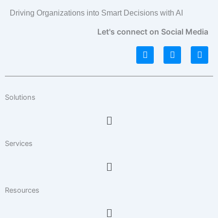
Driving Organizations into Smart Decisions with AI
Let's connect on Social Media
L
I
F
i
n
a
n
s
c
k
t
e
e
a
b
d
g
o
Solutions
i
r
o
n
a
k
Menu
m
Services
Menu
Resources
Menu