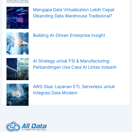
Mengapa Data Virtualization Lebih Cepat
Dibanding Data Warehouse Tradisional?
Building AI-Driven Enterprise Insight
AI Strategy untuk FSI & Manufacturing:
Perbandingan Use Case AI Lintas Industri
AWS Glue: Layanan ETL Serverless untuk
Integrasi Data Modern