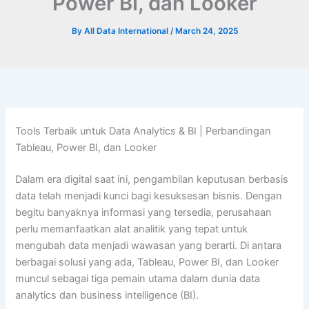
Power BI, dan Looker
By
All Data International
/
March 24, 2025
Tools Terbaik untuk Data Analytics & BI | Perbandingan
Tableau, Power BI, dan Looker
Dalam era digital saat ini, pengambilan keputusan berbasis
data telah menjadi kunci bagi kesuksesan bisnis. Dengan
begitu banyaknya informasi yang tersedia, perusahaan
perlu memanfaatkan alat analitik yang tepat untuk
mengubah data menjadi wawasan yang berarti. Di antara
berbagai solusi yang ada, Tableau, Power BI, dan Looker
muncul sebagai tiga pemain utama dalam dunia data
analytics dan business intelligence (BI).