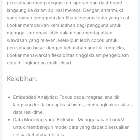
perusahaan mengintegrasikan laporan dan dashboard
langsung ke dalam aplikasi mereka. Dengan antarmuka
yang ramah pengguna dan fitur eksplorasi data yang kuat,
Looker memberikan kemudahan bagi pengguna untuk
menggali informasi lebih dalam dan mendapatkan
wawasan yang relevan. Meskipun lebih cocok untuk
perusahaan besar dengan kebutuhan analitik kompleks,
Looker menawarkan fleksibilitas tinggi dalam pengelolaan
data di lingkungan multi-cloud.
Kelebihan:
Embedded Analytics: Fokus pada integrasi analitik
langsung ke dalam aplikasi bisnis, memungkinkan akses
data real-time.
Data Modeling yang Fleksibel: Menggunakan LookML
untuk membangun model data yang dapat disesuaikan
sesuai kebutuhan bisnis.