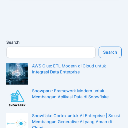
Search
Search
AWS Glue: ETL Modern di Cloud untuk
Integrasi Data Enterprise
Snowpark: Framework Modern untuk
Membangun Aplikasi Data di Snowflake
Snowflake Cortex untuk AI Enterprise | Solusi
Membangun Generative AI yang Aman di
Cloud