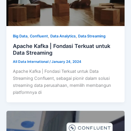
,
,
,
Big Data
Confluent
Data Analytics
Data Streaming
Apache Kafka | Fondasi Terkuat untuk
Data Streaming
All Data International
/
January 24, 2024
Apache Kafka | Fondasi Terkuat untuk Data
Streaming Confluent, sebagai pionir dalam solusi
streaming data perusahaan, memilih membangun
platformnya di