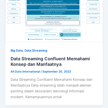
,
Big Data
Data Streaming
Data Streaming Confluent Memahami
Konsep dan Manfaatnya
All Data International
/
September 20, 2023
Data Streaming Confluent Memahami Konsep dan
Manfaatnya Data streaming telah menjadi elemen
penting dalam ekosistem teknologi informasi
modern. Kemampuannya untuk