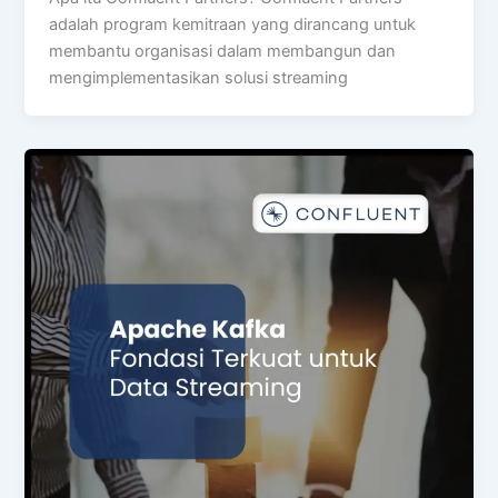
adalah program kemitraan yang dirancang untuk
membantu organisasi dalam membangun dan
mengimplementasikan solusi streaming