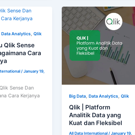
,
,
Data Analytics
Qlik
u Qlik Sense
agaimana Cara
nya
nternational
/
January 19,
 Qlik Sense Dan
na Cara Kerjanya
,
,
Big Data
Data Analytics
Qlik
Qlik | Platform
Analitik Data yang
Kuat dan Fleksibel
All Data International
/
January 19,