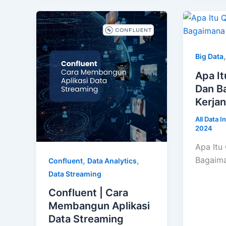
Big Data
Apa It
Dan B
Kerja
All Data I
2024
Apa Itu
Bagaima
,
,
Confluent
Data Analytics
Data Streaming
Confluent | Cara
Membangun Aplikasi
Data Streaming