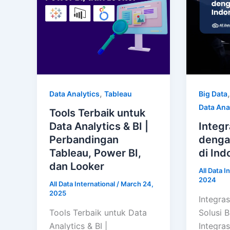
,
Data Analytics
Tableau
Big Data
Data Ana
Tools Terbaik untuk
Data Analytics & BI |
Integr
Perbandingan
dengan
Tableau, Power BI,
di Ind
dan Looker
All Data I
2024
All Data International
/
March 24,
2025
Integra
Tools Terbaik untuk Data
Solusi B
Analytics & BI |
Integras