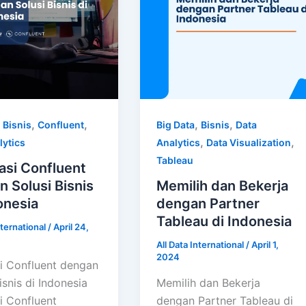
,
,
,
,
,
Bisnis
Confluent
Big Data
Bisnis
Data
,
,
lytics
Analytics
Data Visualization
Tableau
asi Confluent
 Solusi Bisnis
Memilih dan Bekerja
onesia
dengan Partner
Tableau di Indonesia
nternational
/
April 24,
All Data International
/
April 1,
2024
si Confluent dengan
isnis di Indonesia
Memilih dan Bekerja
i Confluent
dengan Partner Tableau di