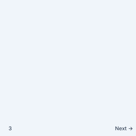
3
Next
→