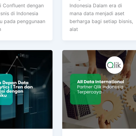
si Confluent dengan
Indonesia Dalam era di
isnis di Indonesia
mana data menjadi aset
u pada penggunaan
berharga bagi setiap bisnis,
m
alat