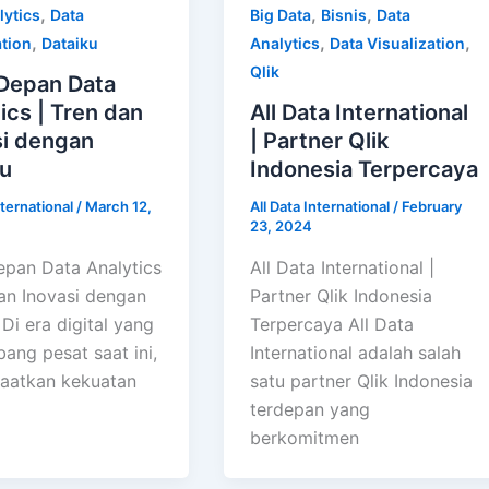
,
,
,
lytics
Data
Big Data
Bisnis
Data
,
,
,
ation
Dataiku
Analytics
Data Visualization
Qlik
Depan Data
ics | Tren dan
All Data International
si dengan
| Partner Qlik
ku
Indonesia Terpercaya
nternational
/
March 12,
All Data International
/
February
23, 2024
pan Data Analytics
All Data International |
dan Inovasi dengan
Partner Qlik Indonesia
Di era digital yang
Terpercaya All Data
ang pesat saat ini,
International adalah salah
aatkan kekuatan
satu partner Qlik Indonesia
terdepan yang
berkomitmen