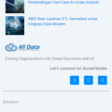
Perbandingan Use Case AI Lintas Industri
AWS Glue: Layanan ETL Serverless untuk
Integrasi Data Modern
Driving Organizations into Smart Decisions with AI
Let's connect on Social Media
L
I
F
i
n
a
n
s
c
k
t
e
e
a
b
d
g
o
Solutions
i
r
o
n
a
k
Menu