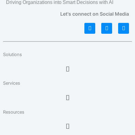
Driving Organizations into Smart Decisions with AI
Let's connect on Social Media
L
I
F
i
n
a
n
s
c
k
t
e
e
a
b
d
g
o
Solutions
i
r
o
n
a
k
Menu
m
Services
Menu
Resources
Menu