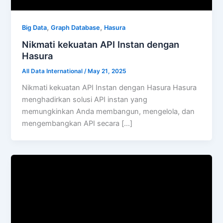
,
,
Big Data
Graph Database
Hasura
Nikmati kekuatan API Instan dengan
Hasura
All Data International
/
May 21, 2025
Nikmati kekuatan API Instan dengan Hasura Hasura
menghadirkan solusi API instan yang
memungkinkan Anda membangun, mengelola, dan
mengembangkan API secara […]