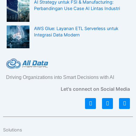
AI Strategy untuk FSI & Manufacturing:
Perbandingan Use Case AI Lintas Industri
AWS Glue: Layanan ETL Serverless untuk
Integrasi Data Modern
Driving Organizations into Smart Decisions with AI
Let's connect on Social Media
L
I
F
i
n
a
n
s
c
k
t
e
e
a
b
d
g
o
Solutions
i
r
o