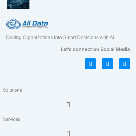
Driving Organizations into Smart Decisions with AI
Let's connect on Social Media
L
I
F
i
n
a
n
s
c
k
t
e
e
a
b
d
g
o
Solutions
i
r
o
n
a
k
Menu
m
Services
Menu