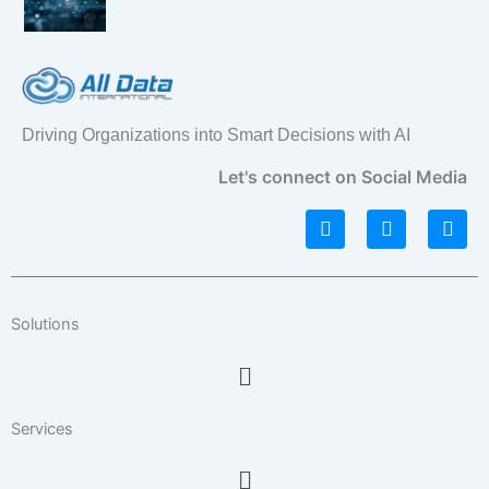
Driving Organizations into Smart Decisions with AI
Let's connect on Social Media
L
I
F
i
n
a
n
s
c
k
t
e
e
a
b
d
g
o
Solutions
i
r
o
n
a
k
Menu
m
Services
Menu