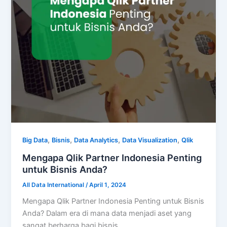
,
,
,
,
Big Data
Bisnis
Data Analytics
Data Visualization
Qlik
Mengapa Qlik Partner Indonesia Penting
untuk Bisnis Anda?
All Data International
/
April 1, 2024
Mengapa Qlik Partner Indonesia Penting untuk Bisnis
Anda? Dalam era di mana data menjadi aset yang
sangat berharga bagi bisnis,