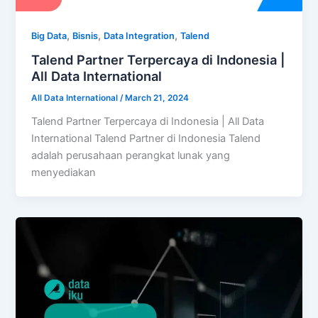
,
,
,
Big Data
Bisnis
Data Integration
Talend
Talend Partner Terpercaya di Indonesia |
All Data International
All Data International
/
March 21, 2024
Talend Partner Terpercaya di Indonesia | All Data
International Talend Partner di Indonesia Talend
adalah perusahaan perangkat lunak yang
menyediakan