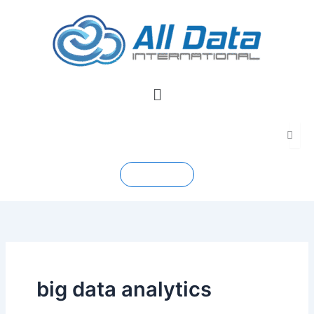
Skip
to
content
Menu
Contact
big data analytics