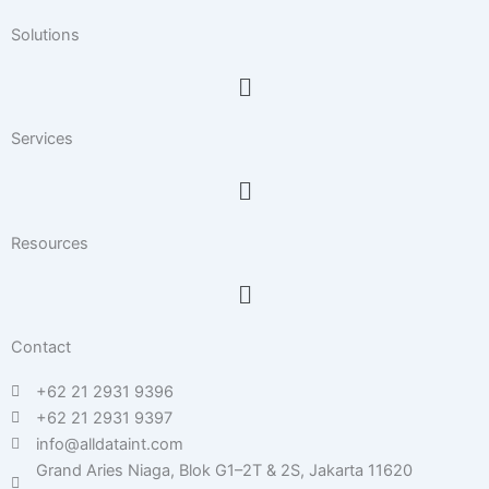
e
a
b
d
g
o
Solutions
i
r
o
n
a
k
Menu
m
Services
Menu
Resources
Menu
Contact
+62 21 2931 9396
+62 21 2931 9397
info@alldataint.com
Grand Aries Niaga, Blok G1–2T & 2S, Jakarta 11620