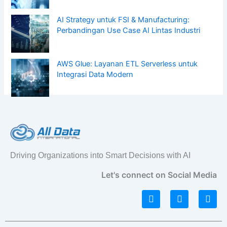
AI Strategy untuk FSI & Manufacturing:
Perbandingan Use Case AI Lintas Industri
AWS Glue: Layanan ETL Serverless untuk
Integrasi Data Modern
Driving Organizations into Smart Decisions with AI
Let's connect on Social Media
L
I
F
i
n
a
n
s
c
k
t
e