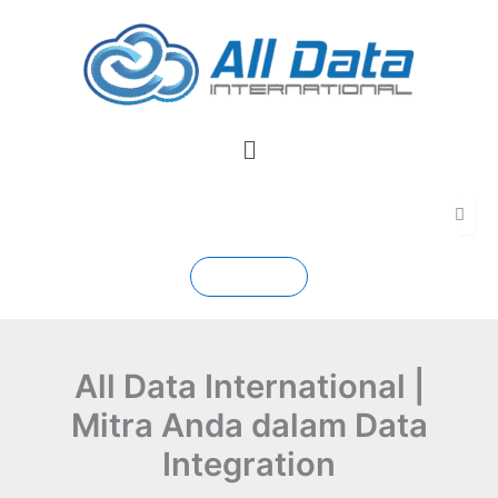
Skip
to
content
Menu
Contact
All Data International |
Mitra Anda dalam Data
Integration