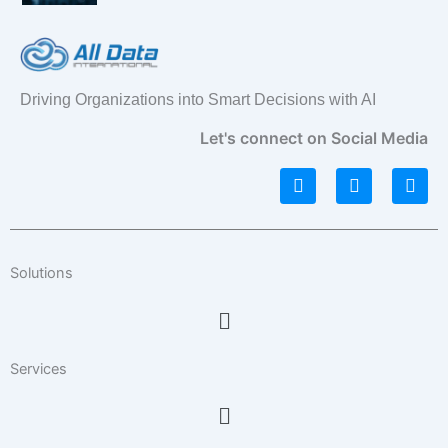
Driving Organizations into Smart Decisions with AI
Let's connect on Social Media
L
I
F
i
n
a
n
s
c
k
t
e
e
a
b
d
g
o
Solutions
i
r
o
n
a
k
Menu
m
Services
Menu