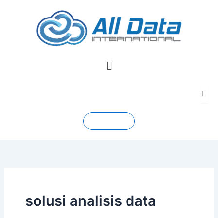
Skip
to
content
Menu
Contact
solusi analisis data