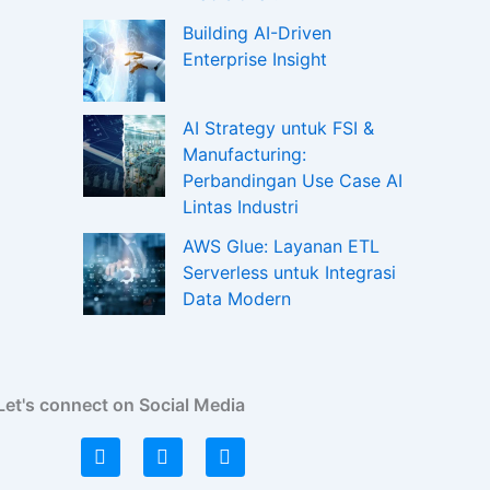
Building AI-Driven
Enterprise Insight
AI Strategy untuk FSI &
Manufacturing:
Perbandingan Use Case AI
Lintas Industri
AWS Glue: Layanan ETL
Serverless untuk Integrasi
Data Modern
Let's connect on Social Media
L
I
F
i
n
a
n
s
c