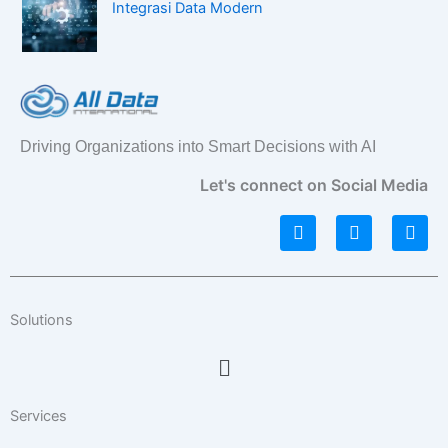
Integrasi Data Modern
Driving Organizations into Smart Decisions with AI
Let's connect on Social Media
L
I
F
i
n
a
n
s
c
k
t
e
e
a
b
d
g
o
Solutions
i
r
o
n
a
k
Menu
m
Services