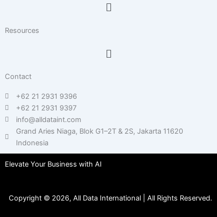
Menu
Resources
Menu
Contact
+62 21 2931 9396
+62 21 2931 9397
info@alldataint.com
Grand Aries Niaga, Blok G1–2T & 2S, Jakarta 11620
Indonesia
Elevate Your Business with AI
Copyright © 2026, All Data International | All Rights Reserved.