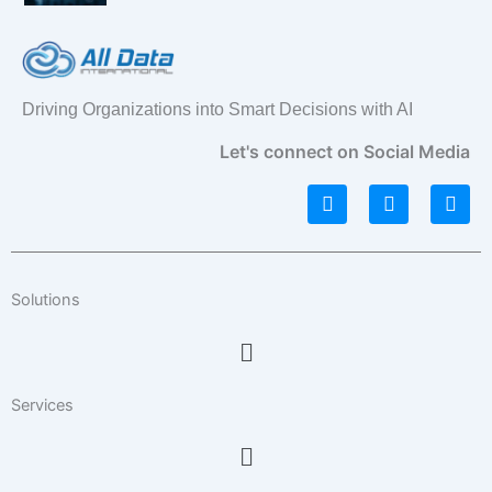
Driving Organizations into Smart Decisions with AI
Let's connect on Social Media
L
I
F
i
n
a
n
s
c
k
t
e
e
a
b
d
g
o
Solutions
i
r
o
n
a
k
Menu
m
Services
Menu