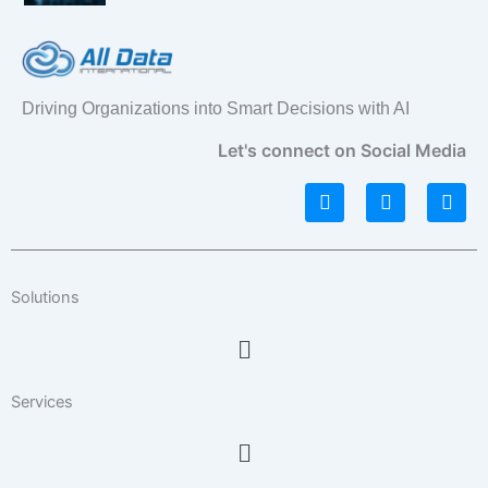
Driving Organizations into Smart Decisions with AI
Let's connect on Social Media
L
I
F
i
n
a
n
s
c
k
t
e
e
a
b
d
g
o
Solutions
i
r
o
n
a
k
Menu
m
Services
Menu