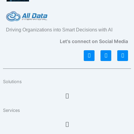
Driving Organizations into Smart Decisions with AI
Let's connect on Social Media
L
I
F
i
n
a
n
s
c
k
t
e
e
a
b
d
g
o
Solutions
i
r
o
n
a
k
Menu
m
Services
Menu