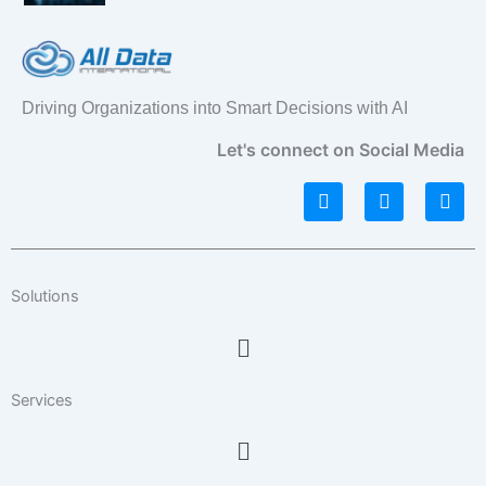
Driving Organizations into Smart Decisions with AI
Let's connect on Social Media
L
I
F
i
n
a
n
s
c
k
t
e
e
a
b
d
g
o
Solutions
i
r
o
n
a
k
Menu
m
Services
Menu