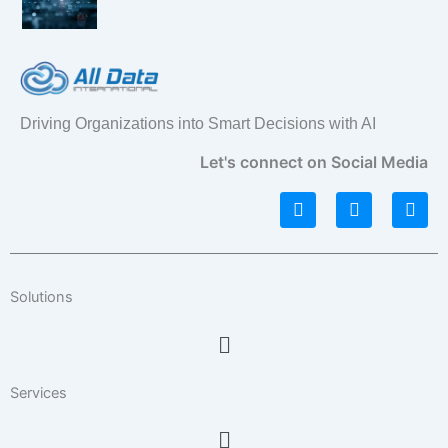
Driving Organizations into Smart Decisions with AI
Let's connect on Social Media
L
I
F
i
n
a
n
s
c
k
t
e
e
a
b
d
g
o
Solutions
i
r
o
n
a
k
Menu
m
Services
Menu