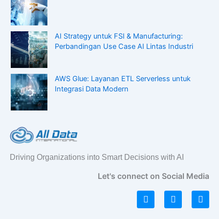
AI Strategy untuk FSI & Manufacturing:
Perbandingan Use Case AI Lintas Industri
AWS Glue: Layanan ETL Serverless untuk
Integrasi Data Modern
Driving Organizations into Smart Decisions with AI
Let's connect on Social Media
L
I
F
i
n
a
n
s
c