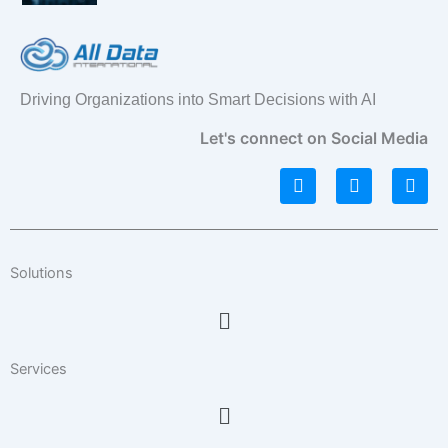
Driving Organizations into Smart Decisions with AI
Let's connect on Social Media
L
I
F
i
n
a
n
s
c
k
t
e
e
a
b
d
g
o
Solutions
i
r
o
n
a
k
Menu
m
Services
Menu