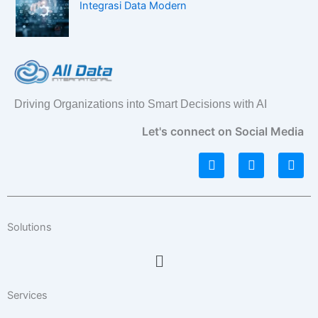
Integrasi Data Modern
Driving Organizations into Smart Decisions with AI
Let's connect on Social Media
L
I
F
i
n
a
n
s
c
k
t
e
e
a
b
d
g
o
Solutions
i
r
o
n
a
k
Menu
m
Services