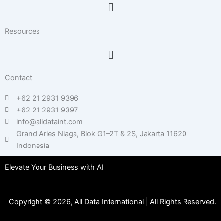
Menu
Resources
Menu
Contact
+62 21 2931 9396
+62 21 2931 9397
info@alldataint.com
Grand Aries Niaga, Blok G1–2T & 2S, Jakarta 11620
Indonesia
Elevate Your Business with AI
Copyright © 2026, All Data International | All Rights Reserved.