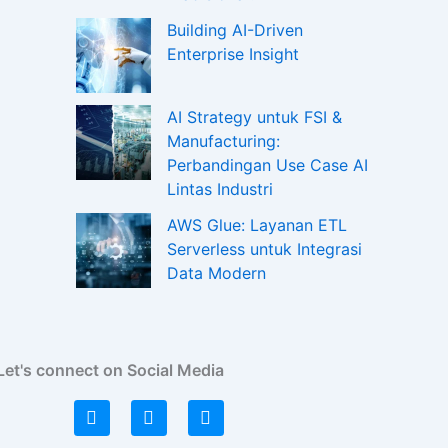
Building AI-Driven
Enterprise Insight
AI Strategy untuk FSI &
Manufacturing:
Perbandingan Use Case AI
Lintas Industri
AWS Glue: Layanan ETL
Serverless untuk Integrasi
Data Modern
Let's connect on Social Media
L
I
F
i
n
a
n
s
c