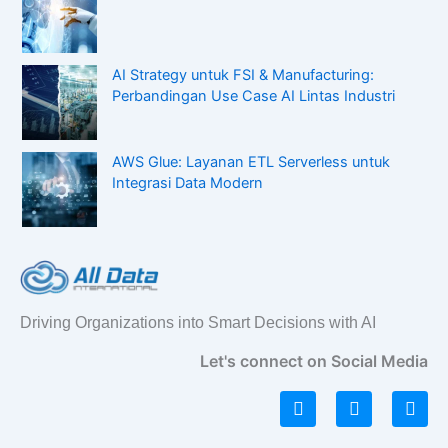
AI Strategy untuk FSI & Manufacturing:
Perbandingan Use Case AI Lintas Industri
AWS Glue: Layanan ETL Serverless untuk
Integrasi Data Modern
Driving Organizations into Smart Decisions with AI
Let's connect on Social Media
L
I
F
i
n
a
n
s
c