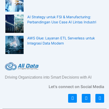
AI Strategy untuk FSI & Manufacturing:
Perbandingan Use Case AI Lintas Industri
AWS Glue: Layanan ETL Serverless untuk
Integrasi Data Modern
Driving Organizations into Smart Decisions with AI
Let's connect on Social Media
L
I
F
i
n
a
n
s
c
k
t
e