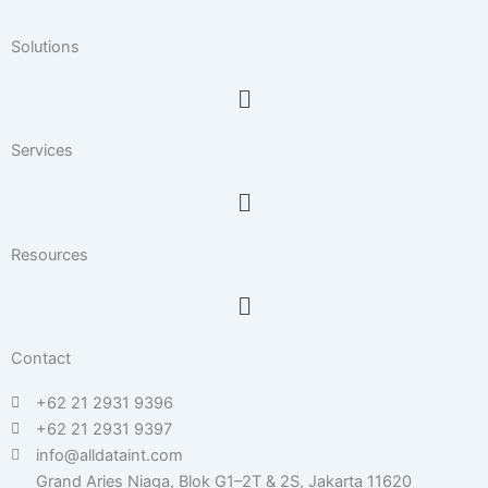
e
a
b
d
g
o
Solutions
i
r
o
n
a
k
Menu
m
Services
Menu
Resources
Menu
Contact
+62 21 2931 9396
+62 21 2931 9397
info@alldataint.com
Grand Aries Niaga, Blok G1–2T & 2S, Jakarta 11620