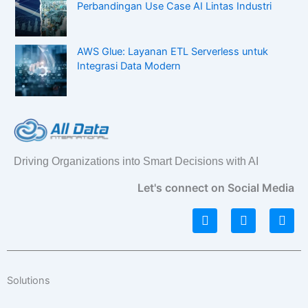
Perbandingan Use Case AI Lintas Industri
AWS Glue: Layanan ETL Serverless untuk
Integrasi Data Modern
Driving Organizations into Smart Decisions with AI
Let's connect on Social Media
L
I
F
i
n
a
n
s
c
k
t
e
e
a
b
d
g
o
Solutions
i
r
o
n
a
k
Menu