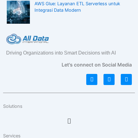
AWS Glue: Layanan ETL Serverless untuk
Integrasi Data Modern
Driving Organizations into Smart Decisions with AI
Let's connect on Social Media
L
I
F
i
n
a
n
s
c
k
t
e
e
a
b
d
g
o
Solutions
i
r
o
n
a
k
Menu
m
Services