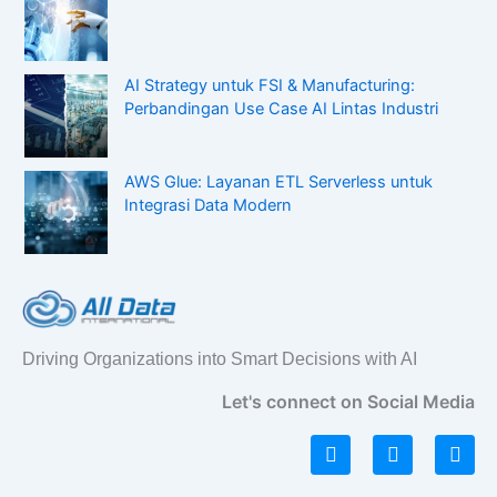
AI Strategy untuk FSI & Manufacturing:
Perbandingan Use Case AI Lintas Industri
AWS Glue: Layanan ETL Serverless untuk
Integrasi Data Modern
Driving Organizations into Smart Decisions with AI
Let's connect on Social Media
L
I
F
i
n
a
n
s
c