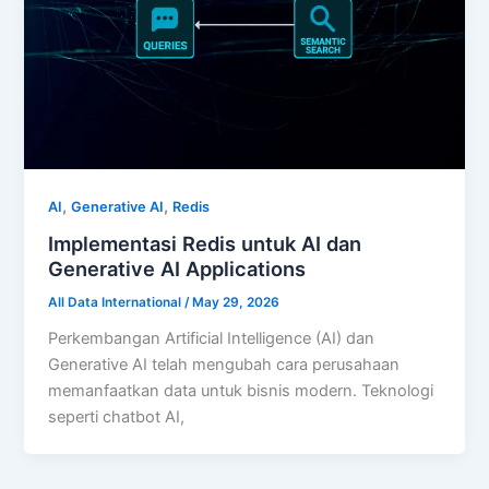
,
,
AI
Generative AI
Redis
Implementasi Redis untuk AI dan
Generative AI Applications
All Data International
/
May 29, 2026
Perkembangan Artificial Intelligence (AI) dan
Generative AI telah mengubah cara perusahaan
memanfaatkan data untuk bisnis modern. Teknologi
seperti chatbot AI,