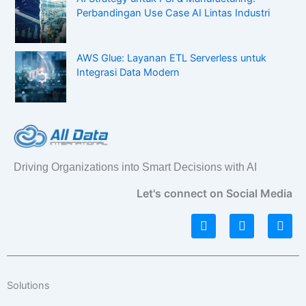
Perbandingan Use Case AI Lintas Industri
AWS Glue: Layanan ETL Serverless untuk
Integrasi Data Modern
Driving Organizations into Smart Decisions with AI
Let's connect on Social Media
L
I
F
i
n
a
n
s
c
k
t
e
e
a
b
d
g
o
Solutions
i
r
o
n
a
k