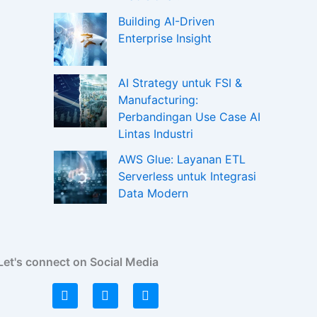
Building AI-Driven
Enterprise Insight
AI Strategy untuk FSI &
Manufacturing:
Perbandingan Use Case AI
Lintas Industri
AWS Glue: Layanan ETL
Serverless untuk Integrasi
Data Modern
Let's connect on Social Media
L
I
F
i
n
a
n
s
c