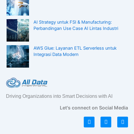
AI Strategy untuk FSI & Manufacturing:
Perbandingan Use Case AI Lintas Industri
AWS Glue: Layanan ETL Serverless untuk
Integrasi Data Modern
Driving Organizations into Smart Decisions with AI
Let's connect on Social Media
L
I
F
i
n
a
n
s
c