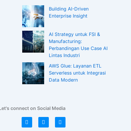
Building AI-Driven
Enterprise Insight
AI Strategy untuk FSI &
Manufacturing:
Perbandingan Use Case AI
Lintas Industri
AWS Glue: Layanan ETL
Serverless untuk Integrasi
Data Modern
Let's connect on Social Media
L
I
F
i
n
a
n
s
c