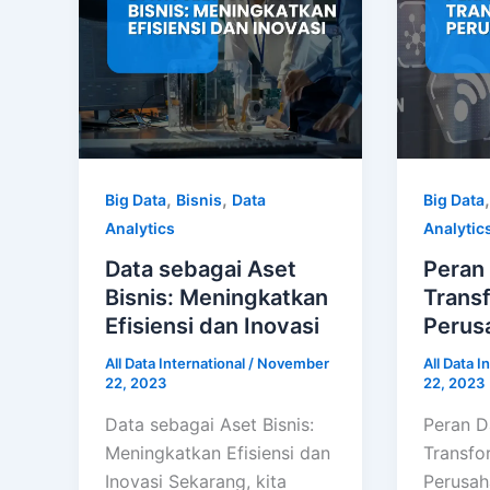
,
,
Big Data
Bisnis
Data
Big Data
Analytics
Analytic
Data sebagai Aset
Peran
Bisnis: Meningkatkan
Transf
Efisiensi dan Inovasi
Perus
All Data International
/
November
All Data I
22, 2023
22, 2023
Data sebagai Aset Bisnis:
Peran D
Meningkatkan Efisiensi dan
Transfor
Inovasi Sekarang, kita
Perusah