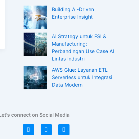
Building AI-Driven
Enterprise Insight
AI Strategy untuk FSI &
Manufacturing:
Perbandingan Use Case AI
Lintas Industri
AWS Glue: Layanan ETL
Serverless untuk Integrasi
Data Modern
Let's connect on Social Media
L
I
F
i
n
a
n
s
c