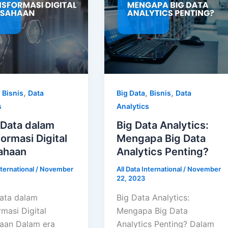
,
,
,
,
Bisnis
Data
Big Data
Bisnis
Data
s
Analytics
 Data dalam
Big Data Analytics:
ormasi Digital
Mengapa Big Data
ahaan
Analytics Penting?
nternational
/
November
All Data International
/
November
22, 2023
ata dalam
Big Data Analytics:
masi Digital
Mengapa Big Data
aan Dalam era
Analytics Penting? Dalam