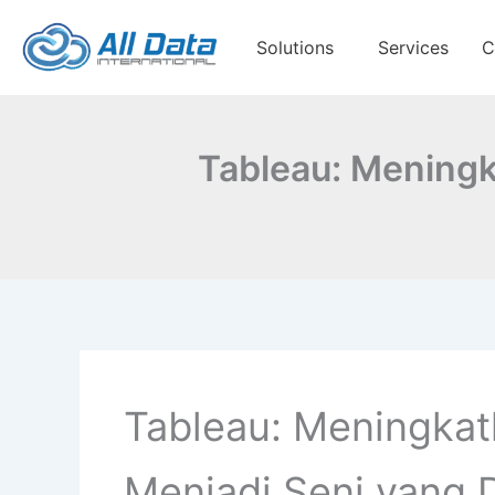
Skip
to
Solutions
Services
C
content
Tableau: Meningk
Tableau: Meningkat
Menjadi Seni yang 