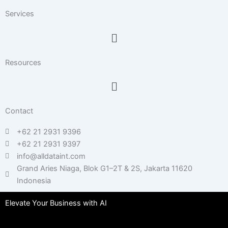
Services
Menu
Resources
Menu
Contact
+62 21 2931 9396
+62 21 2931 9397
info@alldataint.com
Grand Aries Niaga, Blok G1–2T & 2S, Jakarta 11620
Indonesia
Elevate Your Business with AI