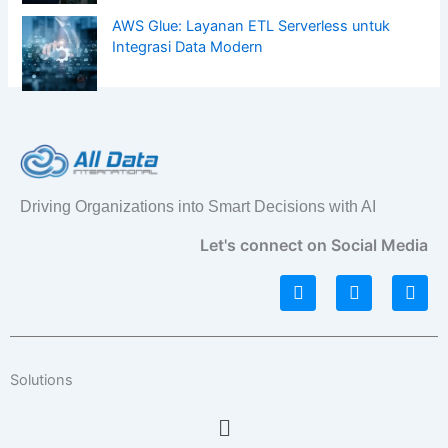
AWS Glue: Layanan ETL Serverless untuk
Integrasi Data Modern
Driving Organizations into Smart Decisions with AI
Let's connect on Social Media
L
I
F
i
n
a
n
s
c
k
t
e
e
a
b
d
g
o
Solutions
i
r
o
n
a
k
Menu
m