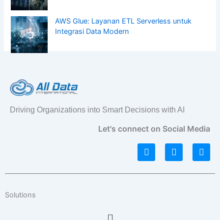
AWS Glue: Layanan ETL Serverless untuk
Integrasi Data Modern
Driving Organizations into Smart Decisions with AI
Let's connect on Social Media
L
I
F
i
n
a
n
s
c
k
t
e
e
a
b
d
g
o
Solutions
i
r
o
n
a
k
Menu
m