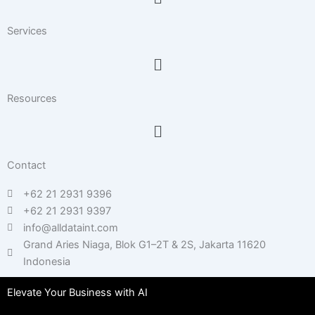
Services
Menu
Resources
Menu
Contact
+62 21 2931 9396
+62 21 2931 9397
info@alldataint.com
Grand Aries Niaga, Blok G1–2T & 2S, Jakarta 11620
Indonesia
Elevate Your Business with AI