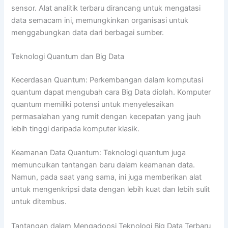
sensor. Alat analitik terbaru dirancang untuk mengatasi
data semacam ini, memungkinkan organisasi untuk
menggabungkan data dari berbagai sumber.
Teknologi Quantum dan Big Data
Kecerdasan Quantum: Perkembangan dalam komputasi
quantum dapat mengubah cara Big Data diolah. Komputer
quantum memiliki potensi untuk menyelesaikan
permasalahan yang rumit dengan kecepatan yang jauh
lebih tinggi daripada komputer klasik.
Keamanan Data Quantum: Teknologi quantum juga
memunculkan tantangan baru dalam keamanan data.
Namun, pada saat yang sama, ini juga memberikan alat
untuk mengenkripsi data dengan lebih kuat dan lebih sulit
untuk ditembus.
Tantangan dalam Mengadopsi Teknologi Big Data Terbaru