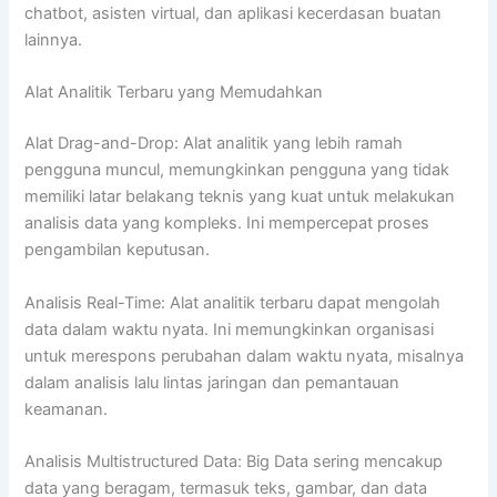
chatbot, asisten virtual, dan aplikasi kecerdasan buatan
lainnya.
Alat Analitik Terbaru yang Memudahkan
Alat Drag-and-Drop: Alat analitik yang lebih ramah
pengguna muncul, memungkinkan pengguna yang tidak
memiliki latar belakang teknis yang kuat untuk melakukan
analisis data yang kompleks. Ini mempercepat proses
pengambilan keputusan.
Analisis Real-Time: Alat analitik terbaru dapat mengolah
data dalam waktu nyata. Ini memungkinkan organisasi
untuk merespons perubahan dalam waktu nyata, misalnya
dalam analisis lalu lintas jaringan dan pemantauan
keamanan.
Analisis Multistructured Data: Big Data sering mencakup
data yang beragam, termasuk teks, gambar, dan data