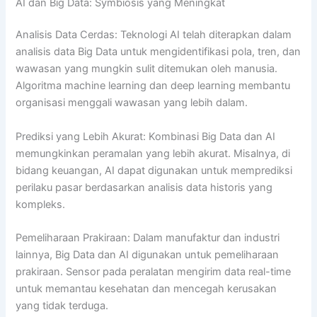
AI dan Big Data: Symbiosis yang Meningkat
Analisis Data Cerdas: Teknologi AI telah diterapkan dalam
analisis data Big Data untuk mengidentifikasi pola, tren, dan
wawasan yang mungkin sulit ditemukan oleh manusia.
Algoritma machine learning dan deep learning membantu
organisasi menggali wawasan yang lebih dalam.
Prediksi yang Lebih Akurat: Kombinasi Big Data dan AI
memungkinkan peramalan yang lebih akurat. Misalnya, di
bidang keuangan, AI dapat digunakan untuk memprediksi
perilaku pasar berdasarkan analisis data historis yang
kompleks.
Pemeliharaan Prakiraan: Dalam manufaktur dan industri
lainnya, Big Data dan AI digunakan untuk pemeliharaan
prakiraan. Sensor pada peralatan mengirim data real-time
untuk memantau kesehatan dan mencegah kerusakan
yang tidak terduga.