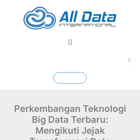
Skip
to
content
Menu
Contact
Perkembangan Teknologi
Big Data Terbaru:
Mengikuti Jejak