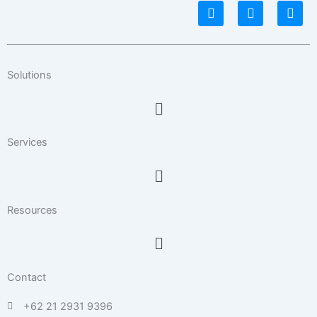
L
I
F
i
n
a
n
s
c
k
t
e
e
a
b
d
g
o
Solutions
i
r
o
n
a
k
Menu
m
Services
Menu
Resources
Menu
Contact
+62 21 2931 9396