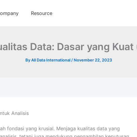
ompany
Resource
alitas Data: Dasar yang Kuat 
By
All Data International
/
November 22, 2023
ntuk Analisis
lah fondasi yang krusial. Menjaga kualitas data yang
l analisis, tetapi juga mendukung pengambilan keputusan