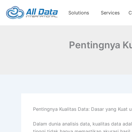
Skip
to
Solutions
Services
C
content
Pentingnya Ku
Pentingnya Kualitas Data: Dasar yang Kuat u
Dalam dunia analisis data, kualitas data ada
tinggi tidak hanya memastikan akurasi hasi