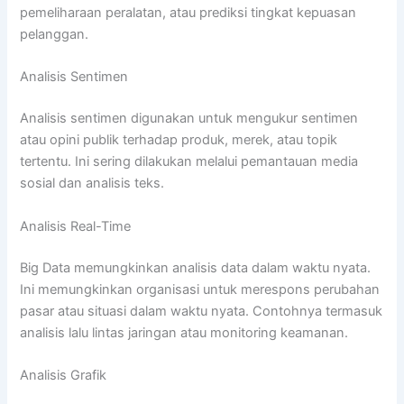
pemeliharaan peralatan, atau prediksi tingkat kepuasan
pelanggan.
Analisis Sentimen
Analisis sentimen digunakan untuk mengukur sentimen
atau opini publik terhadap produk, merek, atau topik
tertentu. Ini sering dilakukan melalui pemantauan media
sosial dan analisis teks.
Analisis Real-Time
Big Data memungkinkan analisis data dalam waktu nyata.
Ini memungkinkan organisasi untuk merespons perubahan
pasar atau situasi dalam waktu nyata. Contohnya termasuk
analisis lalu lintas jaringan atau monitoring keamanan.
Analisis Grafik