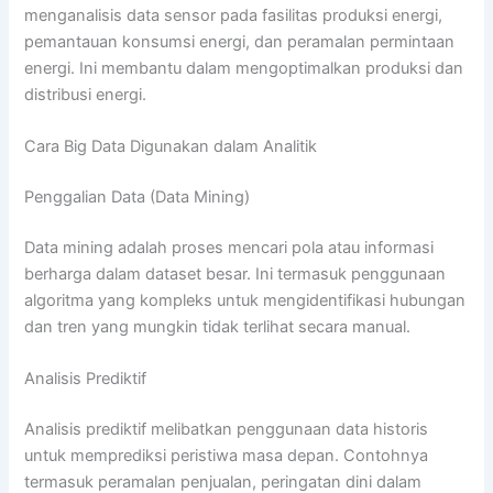
menganalisis data sensor pada fasilitas produksi energi,
pemantauan konsumsi energi, dan peramalan permintaan
energi. Ini membantu dalam mengoptimalkan produksi dan
distribusi energi.
Cara Big Data Digunakan dalam Analitik
Penggalian Data (Data Mining)
Data mining adalah proses mencari pola atau informasi
berharga dalam dataset besar. Ini termasuk penggunaan
algoritma yang kompleks untuk mengidentifikasi hubungan
dan tren yang mungkin tidak terlihat secara manual.
Analisis Prediktif
Analisis prediktif melibatkan penggunaan data historis
untuk memprediksi peristiwa masa depan. Contohnya
termasuk peramalan penjualan, peringatan dini dalam