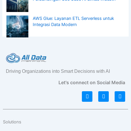
AWS Glue: Layanan ETL Serverless untuk
Integrasi Data Modern
Driving Organizations into Smart Decisions with AI
Let's connect on Social Media
L
I
F
i
n
a
n
s
c
k
t
e
e
a
b
d
g
o
Solutions
i
r
o
n
a
k